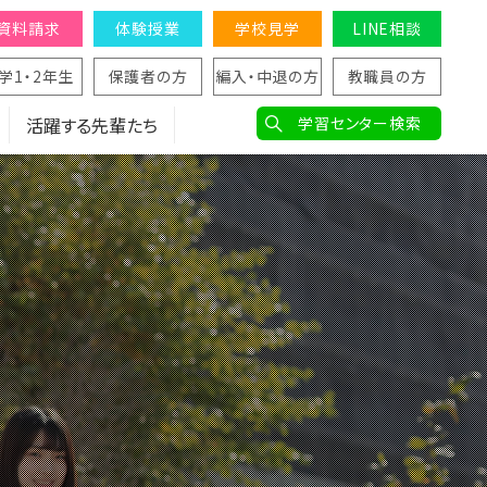
資料請求
体験授業
学校見学
LINE相談
学1・2年生
保護者の方
編入・中退の方
教職員の方
活躍する先輩たち
学習センター検索