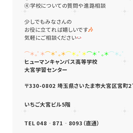
④学校についての質問や進路相談
少しでもみなさんの
お役に立てれば嬉しいです
気軽にご相談ください
⌒＊｡ﾟ＊
⌒＊ﾟ｡＊
⌒＊｡ﾟ＊
⌒＊ ﾟ｡＊
⌒＊｡ﾟ
ヒューマンキャンパス高等学校
大宮学習センター
〒330-0802 埼玉県さいたま市大宮区宮町2
いちご大宮ビル5階
T
EL 048‐871‐8093（直通）