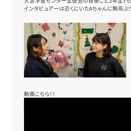
大宮学習センター生徒会の首領こと2年生Yち
動画こちら！！