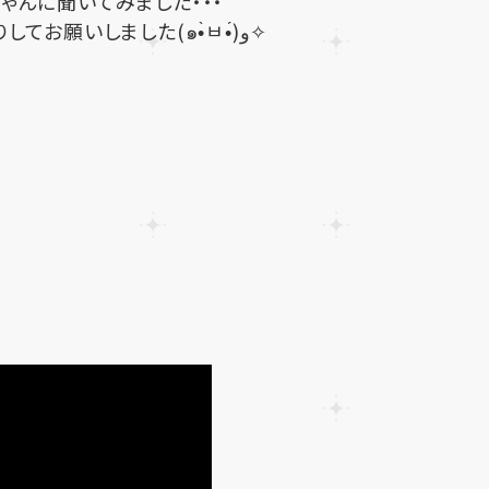
ゃんに聞いてみました・・・
インタビュアーは近くにいたAちゃんに無茶ぶりしてお願いしました(๑•̀ㅂ•́)و✧