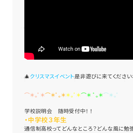
🎄
クリスマスイベント
是非遊びに来てください
⌒＊｡ﾟ＊
⌒＊ﾟ｡＊
＊｡ﾟ＊
⌒＊ ﾟ｡＊
⌒＊｡ﾟ
学校説明会 随時受付中！ ！
・中学校３年生
通信制高校ってどんなところ？どんな風に勉