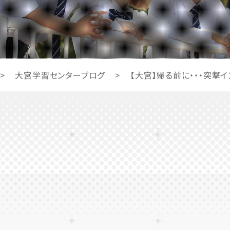
>
大宮学習センターブログ
>
【大宮】帰る前に・・・突撃