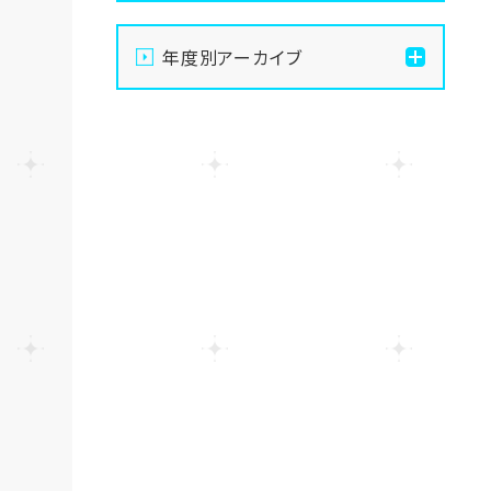
【大宮】俺たちの夏は終わ
年度別アーカイブ
らない！8月後半のおすすめ
体験授業
2026
【大宮】総勢100名以上！大
2025
宮学習センター「夏祭り」を
開催しました！🏮
2024
【大宮】8月8日～16日まで
お休みをいただきます☺
2023
【大宮】プロの撮影隊がやっ
2022
てきた！TikTok撮影の裏側
に密着🎬✨
2021