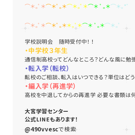
⌒＊｡ﾟ＊
⌒＊ﾟ｡＊
⌒＊｡ﾟ＊
⌒＊ ﾟ｡＊
⌒＊｡*ﾟ
⌒＊｡ﾟ＊
⌒＊ﾟ｡＊
＊｡ﾟ＊
⌒＊ ﾟ｡＊
⌒＊｡ﾟ
学校説明会 随時受付中！ ！
・中学校３年生
通信制高校ってどんなところ？どんな風に勉
・転入学（転校）
転校のご相談、転入はいつできる？単位はどう
・編入学（再進学）
高校を中退してからの再進学 必要な書類は何
大宮学習センター
公式LINEもあります！
@490vvesc
で検索