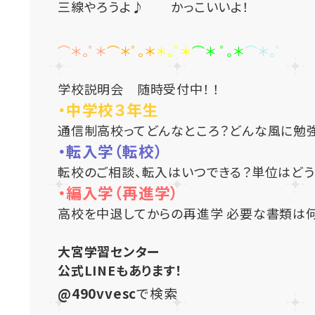
三線やろうよ♪ かっこいいよ！
⌒＊｡ﾟ＊
⌒＊ﾟ｡＊
＊｡ﾟ＊
⌒＊ ﾟ｡＊
⌒＊｡ﾟ
学校説明会 随時受付中！ ！
・中学校３年生
通信制高校ってどんなところ？どんな風に勉
・転入学（転校）
転校のご相談、転入はいつできる？単位はどう
・編入学（再進学）
高校を中退してからの再進学 必要な書類は何
大宮学習センター
公式LINEもあります！
@490vvesc
で検索