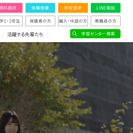
資料請求
体験授業
学校見学
LINE相談
学1・2年生
保護者の方
編入・中退の方
教職員の方
活躍する先輩たち
学習センター検索