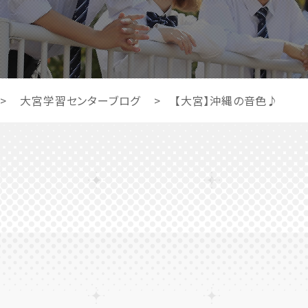
>
大宮学習センターブログ
>
【大宮】沖縄の音色♪