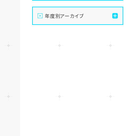
【大宮】俺たちの夏は終わ
年度別アーカイブ
らない！8月後半のおすすめ
体験授業
2026
【大宮】総勢100名以上！大
2025
宮学習センター「夏祭り」を
開催しました！🏮
2024
【大宮】8月8日～16日まで
お休みをいただきます☺
2023
【大宮】プロの撮影隊がやっ
2022
てきた！TikTok撮影の裏側
に密着🎬✨
2021