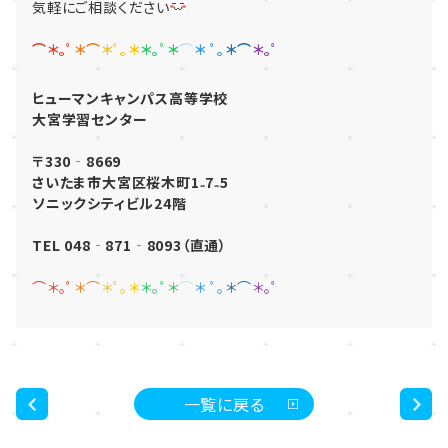
気軽にご相談ください
⌒＊｡ﾟ
＊
⌒
＊ﾟ｡＊
＊｡ﾟ＊
⌒
＊ ﾟ
｡
＊
⌒
＊｡ﾟ
ヒューマンキャンパス高等学校
大宮学習センター
〒330‐8669
さいたま市大宮区桜木町1₋7₋5
ソニックシティビル24階
TEL 048‐871‐8093（直通）
⌒＊｡ﾟ
＊
⌒
＊ﾟ｡＊
＊｡ﾟ＊
⌒
＊ ﾟ
｡
＊
⌒
＊｡ﾟ
一覧に戻る
<
>