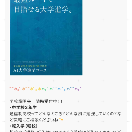
⌒＊｡ﾟ
＊
⌒
＊ﾟ｡＊
＊｡ﾟ＊
⌒
＊ ﾟ
｡
＊
⌒
＊｡ﾟ
学校説明会 随時受付中！ ！
・中学校３年生
通信制高校ってどんなところ？どんな風に勉強していくの？な
ど気軽にご相談くださいね
・転入学（転校）
転校のご相談、転入はいつできる？単位はどうなるのか など