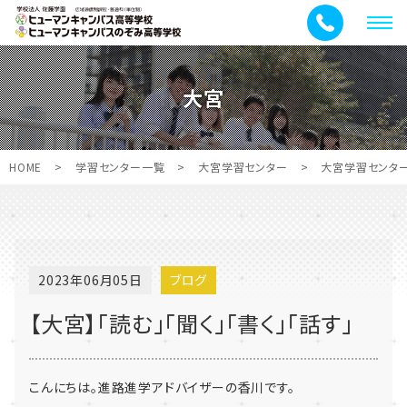
メ
ニ
ュ
大宮
ー
HOME
>
学習センター一覧
>
大宮学習センター
>
大宮学習センタ
2023年06月05日
ブログ
【大宮】「読む」「聞く」「書く」「話す」
こんにちは。進路進学アドバイザーの香川です。