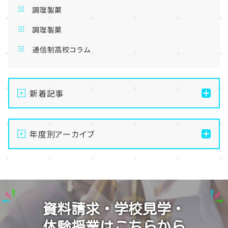
調理製菓
調理製菓
通信制高校コラム
新着記事
【大宮】俺たちの夏は終わらない！8月後半のおすすめ
体験授業
年度別アーカイブ
【大宮】総勢100名以上！大宮学習センター「夏祭り」を
2026
開催しました！🏮
2025
【大宮】8月8日～16日までお休みをいただきます☺
2024
【大宮】プロの撮影隊がやってきた！TikTok撮影の裏側
資料請求・学校見学・
に密着🎬✨
2023
体験授業はこちらから