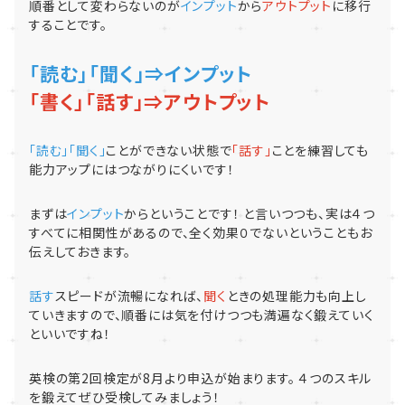
順番として変わらないのが
インプット
から
アウトプット
に移行
することです。
「読む」「聞く」⇒インプット
「書く」「話す」⇒アウトプット
「読む」「聞く」
ことができない状態で
「話す」
ことを練習しても
能力アップにはつながりにくいです！
まずは
インプット
からということです！ と言いつつも、実は４つ
すべてに相関性があるので、全く効果０でないということもお
伝えしておきます。
話す
スピードが流暢になれば、
聞く
ときの処理能力も向上し
ていきますので、順番には気を付けつつも満遍なく鍛えていく
といいですね！
英検の第2回検定が8月より申込が始まります。 ４つのスキル
を鍛えてぜひ受検してみましょう！