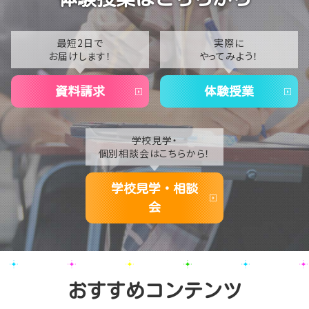
【大宮】いよいよ明日開催！夏のビッグイベント「大宮学
2022
習センター 夏祭り」🎉✨
2021
最短2日で
実際に
お届けします！
やってみよう！
2020
資料請求
体験授業
学校見学・
個別相談会はこちらから！
学校見学・相談
会
おすすめコンテンツ