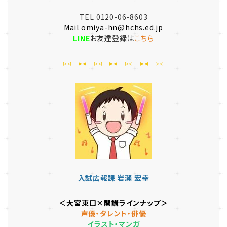
TEL 0120-06-8603
Mail omiya-hn@hchs.ed.jp
LINE
お友達登録は
こちら
▹◃┄▸◂┄▹◃┄▸◂┄▹◃┄▸◂┄▹◃
入試広報課 岩瀨 宏幸
＜大宮東口×開講ラインナップ＞
声優・タレント・俳優
イラスト・マンガ