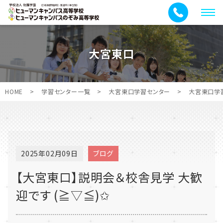
メ
ニ
ュ
大宮東口
ー
HOME
>
学習センター一覧
>
大宮東口学習センター
>
大宮東口学
2025年02月09日
ブログ
【大宮東口】説明会＆校舎見学 大歓
迎です (≧▽≦)✩