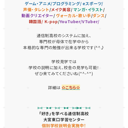
ゲーム・アニメ/プログラミング/ eスポーツ/
声優・タレント
/
メイク美容
/
マンガ・イラスト
/
動画クリエイター
/
ヴォーカル・歌い手
/
ダンス
/
韓国語/ Ｋ-pop
/
YouTuber/VTuber/
通信制高校のシステムに加え、
専門校が母体で在学中から
本格的な専門の勉強が出来る学校です(^^♪
学校見学では
学校の説明に加え、校舎の見学も可能！
ぜひ来てみてくださいね(*^-^*)
詳細は
✩こちら✩
▹◃┄▸◂┄▹◃┄▸◂┄▹◃▸◂┄▹◃
「好き」を学べる通信制高校
大宮東口学習センター
個別学校説明会実施中！