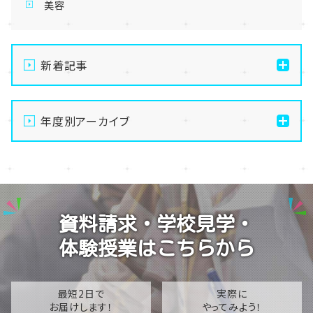
美容
新着記事
【大宮第二】公式LINEから🔶かんたん＆便利🔶に学校
見学しちゃおう✨
年度別アーカイブ
【大宮第二】🔶ヘアスタイリスト🔶実技課題に挑戦～美
2026
容師免許取得のために～
2025
【大宮第二】2026年★新生SNS部★メンバー加入で始
動です(*^-^*)
2024
資料請求・学校見学・
【大宮第二】毎月大人気のヴォーカルレコーディング体
2023
験(^^♪
体験授業はこちらから
2022
【大宮第二】生徒の企画で『鉄道博物館』に行ってきまし
た⭐
2021
最短2日で
実際に
お届けします！
やってみよう！