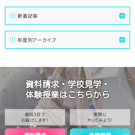
新着記事
【大宮第二】公式LINEから🔶かんたん＆便利🔶に学校
見学しちゃおう✨
年度別アーカイブ
【大宮第二】🔶ヘアスタイリスト🔶実技課題に挑戦～美
2026
容師免許取得のために～
2025
【大宮第二】2026年★新生SNS部★メンバー加入で始
動です(*^-^*)
2024
資料請求・学校見学・
【大宮第二】毎月大人気のヴォーカルレコーディング体
2023
験(^^♪
体験授業はこちらから
2022
【大宮第二】生徒の企画で『鉄道博物館』に行ってきまし
た⭐
2021
最短2日で
実際に
お届けします！
やってみよう！
2020