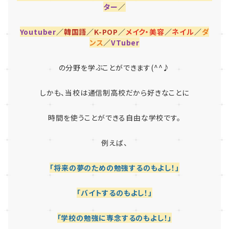
ター
／
Youtuber
／
韓国語
／
K-POP
／
メイク・美容
／
ネイル
／
ダ
ンス
／
VTuber
の分野を学ぶことができます(^^♪
しかも、当校は通信制高校だから好きなことに
時間を使うことができる自由な学校です。
例えば、
「将来の夢のための勉強するのもよし！」
「バイトするのもよし！」
「学校の勉強に専念するのもよし！」