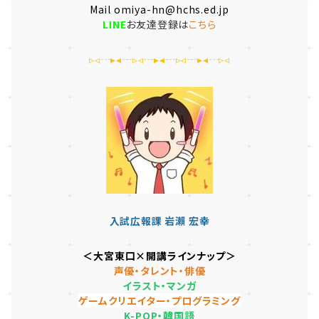
Mail omiya-hn@hchs.ed.jp
LINE
お友達登録は
こちら
▹◃┄▸◂┄▹◃┄▸◂┄▹◃┄▸◂┄▹◃
入試広報課 岩瀨 宏幸
＜大宮東口×開講ラインナップ＞
声優・タレント・俳優
イラスト・マンガ
ゲームクリエイター・プログラミング
K-POP・韓国語