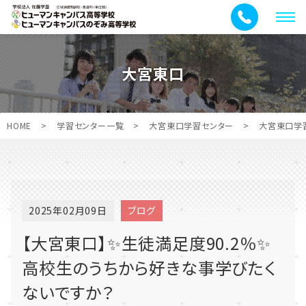
メ
ニ
ュ
大宮東口
ー
HOME
>
学習センター一覧
>
大宮東口学習センター
>
大宮東口学
2025年02月09日
ブログ
【大宮東口】✨生徒満足度90.2％✨
高校生のうちから好きな事学びたく
ないですか？