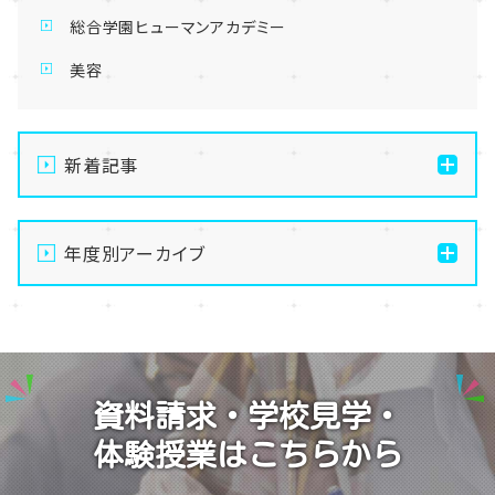
総合学園ヒューマンアカデミー
美容
新着記事
【大宮第二】公式LINEから🔶かんたん＆便利🔶に学校
見学しちゃおう✨
年度別アーカイブ
【大宮第二】🔶ヘアスタイリスト🔶実技課題に挑戦～美
2026
容師免許取得のために～
2025
【大宮第二】2026年★新生SNS部★メンバー加入で始
動です(*^-^*)
2024
資料請求・学校見学・
【大宮第二】毎月大人気のヴォーカルレコーディング体
2023
験(^^♪
体験授業はこちらから
2022
【大宮第二】生徒の企画で『鉄道博物館』に行ってきまし