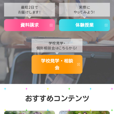
た⭐
2021
最短2日で
実際に
お届けします！
やってみよう！
2020
資料請求
体験授業
学校見学・
個別相談会はこちらから！
学校見学・相談
会
おすすめコンテンツ