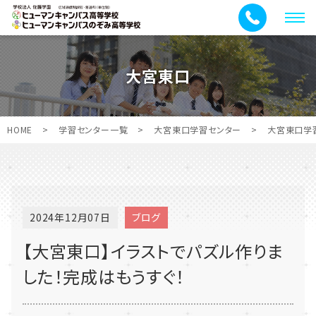
メ
ニ
ュ
大宮東口
ー
HOME
>
学習センター一覧
>
大宮東口学習センター
>
大宮東口学
2024年12月07日
ブログ
【大宮東口】イラストでパズル作りま
した！完成はもうすぐ！