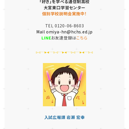
「好き」を学べる通信制高校
大宮東口学習センター
個別学校説明会実施中！
TEL 0120-06-8603
Mail omiya-hn@hchs.ed.jp
LINE
お友達登録は
こちら
▹◃┄▸◂┄▹◃┄▸◂┄▹◃┄▸◂┄▹◃
入試広報課 岩瀨 宏幸