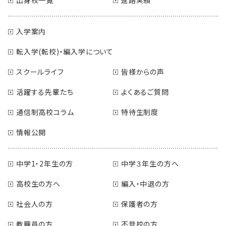
出身校一覧
進路実績
入学案内
転入学(転校)・編入学について
スクールライフ
皆様からの声
活躍する先輩たち
よくあるご質問
通信制高校コラム
特待生制度
情報公開
中学1・2年生の方
中学３年生の方へ
高校生の方へ
編入・中退の方
社会人の方
保護者の方
教職員の方
不登校の方