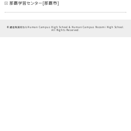
那覇学習センター[那覇市]
©
通信制高校ならHuman Campus High School & Human Campus Nozomi High School.
All Rights Reserved.