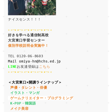
ナイスセンス！！！
▹◃┄▸◂┄▹◃┄▸◂┄▹◃┄▸◂┄▹◃ 
好きを学べる通信制高校 
大宮東口学習センター
個別学校説明会実施中！ 
TEL 0120-06-8603
Mail omiya-hn@hchs.ed.jp
LINE
お友達登録は
こちら
▹◃┄▸◂┄▹◃┄▸◂┄▹◃┄▸◂┄▹◃ 
＜大宮東口×開講ラインナップ＞
 声優・タレント・俳優
 イラスト・マンガ
 ゲームクリエイター・プログラミング
 K-POP・韓国語
 メイク美容