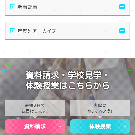
新着記事
【大宮第二】公式LINEから🔶かんたん＆便利🔶に学校
見学しちゃおう✨
年度別アーカイブ
【大宮第二】🔶ヘアスタイリスト🔶実技課題に挑戦～美
2026
容師免許取得のために～
2025
【大宮第二】2026年★新生SNS部★メンバー加入で始
動です(*^-^*)
2024
資料請求・学校見学・
【大宮第二】毎月大人気のヴォーカルレコーディング体
2023
験(^^♪
体験授業はこちらから
2022
【大宮第二】生徒の企画で『鉄道博物館』に行ってきまし
た⭐
2021
最短2日で
実際に
お届けします！
やってみよう！
2020
資料請求
体験授業