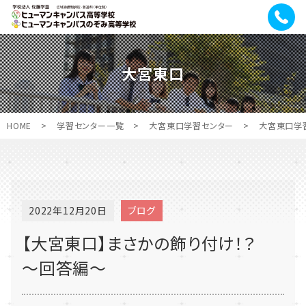
大宮東口
HOME
>
学習センター一覧
>
大宮東口学習センター
>
大宮東口学
2022年12月20日
ブログ
【大宮東口】まさかの飾り付け！？
～回答編～