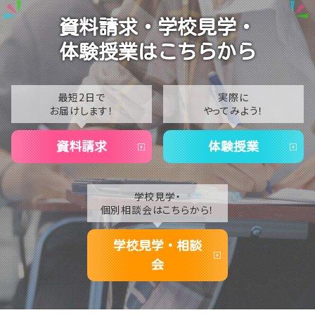
2024
チャレンジ🔥😊
資料請求・学校見学・
2023
【新潟】卒業生インタビュー！通信制での思い出や進路
体験授業はこちらから
の決め方は？🎓✨
2022
2021
最短2日で
実際に
お届けします！
やってみよう！
2020
資料請求
体験授業
学校見学・
個別相談会はこちらから！
学校見学・相談
会