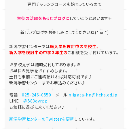
専門チャレンジコースも始まっているので
生徒の活躍をもっとブログに
していこうと思います✨
新しいブログをお楽しみにしてくださいね(*'ω'*)
新潟学習センターでは
転入学を検討中の高
校生、
新入学を検討中の中学３年生の
ご相談を受け付けています。
※学校見学は随時受付しております。※
お早目の見学をおすすめします。
土日も事前にご連絡頂ければ対応可能です♪
新潟学習センターまでお申込みください♪
電話
025-246-0550
メール
niigata-hn@hchs.ed.jp
LINE
@583qvrpz
お気軽に遊びに来てください♪
新潟学習センターのTwitterを更新
しています。