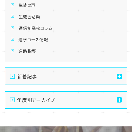
生徒の声
生徒会活動
通信制高校コラム
進学コース情報
進路指導
新着記事
【新潟】SNS部の活動の様子・・・😍
年度別アーカイブ
【新潟】新潟】ぬい専攻、どんどん出来てきた・・！🧸✨
【新潟】手先を動かして無心になる。最高のデジタルデ
2026
トックス、はじめませんか？🧶
2025
【新潟】体育祭実行委員が始動！最高の思い出づくりに