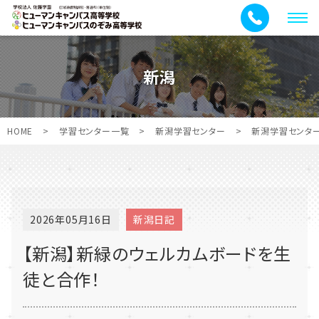
メ
ニ
ュ
新潟
ー
HOME
>
学習センター一覧
>
新潟学習センター
>
新潟学習センタ
2026年05月16日
新潟日記
【新潟】新緑のウェルカムボードを生
徒と合作！