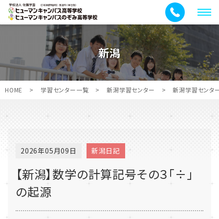
メ
ニ
ュ
新潟
ー
HOME
>
学習センター一覧
>
新潟学習センター
>
新潟学習センタ
2026年05月09日
新潟日記
【新潟】数学の計算記号その３「÷」
の起源