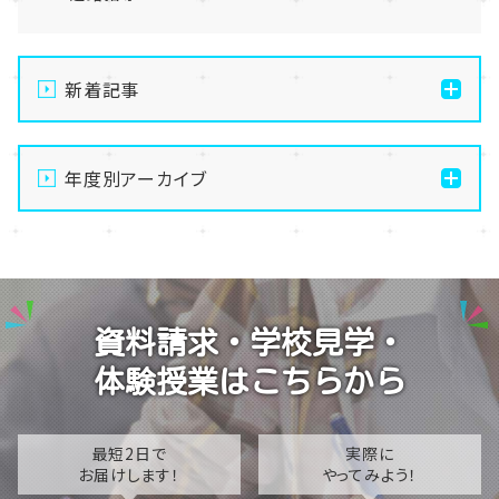
新着記事
【新潟】8/9朱鷺メッセ合同相談会に出展します！通信
制高校の不安や疑問を解消しよう🍧✨
年度別アーカイブ
【新潟】SNS部の活動の様子・・・😍
2026
【新潟】新潟】ぬい専攻、どんどん出来てきた・・！🧸✨
2025
【新潟】手先を動かして無心になる。最高のデジタルデ
2024
トックス、はじめませんか？🧶
資料請求・学校見学・
2023
【新潟】体育祭実行委員が始動！最高の思い出づくりに
体験授業はこちらから
チャレンジ🔥😊
2022
2021
最短2日で
実際に
お届けします！
やってみよう！
2020