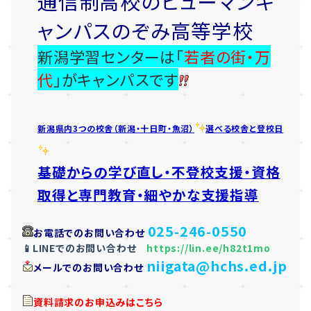
通信制高校のヒューマンキ
ャンパスのぞみ高等学校
新潟学習センターは「
若者の街・万
代
」がキャンパスです
新潟県内3つの校舎（新潟・十日町・魚沼）
選べる校舎と登校日
基礎からの学び直し・不登校支援・資格
取得と専門教育・細やかな支援指導
025-246-0550
お電話でのお問い合わせ
📱LINEでのお問い合わせ
https://lin.ee/h82t1mo
niigata@hchs.ed.jp
メールでのお問い合わせ
資料請求のお申込みはこちら