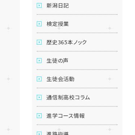
新潟日記
検定授業
歴史365本ノック
生徒の声
生徒会活動
通信制高校コラム
進学コース情報
進路指導