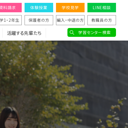
資料請求
体験授業
学校見学
LINE相談
学1・2年生
保護者の方
編入・中退の方
教職員の方
活躍する先輩たち
学習センター検索