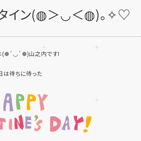
タイン(◍＞◡＜◍)。✧♡
(❁´◡`❁)山之内です!
日は待ちに待った