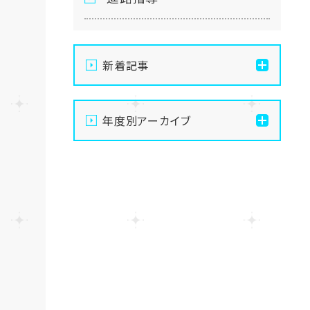
新着記事
【新潟】8/9朱鷺メッセ合同
年度別アーカイブ
相談会に出展します！通信
制高校の不安や疑問を解
2026
消しよう🍧✨
2025
【新潟】SNS部の活動の様
子・・・😍
2024
【新潟】新潟】ぬい専攻、ど
んどん出来てきた・・！🧸✨
2023