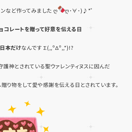
ンなど作ってみました ღ
ღ･∀･)♪*˚
ョコレートを贈って好意を伝える日
日本だけ
なんです
Σ(,,ºΔº,,*)!?
守護神とされている聖ウァレンティヌスに因んだ
へ贈り物をして愛や感謝を伝える日とされています。