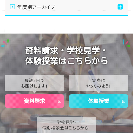
制高校の不安や疑問を解消しよう🍧✨
年度別アーカイブ
【新潟】SNS部の活動の様子・・・😍
2026
【新潟】新潟】ぬい専攻、どんどん出来てきた・・！🧸✨
2025
【新潟】手先を動かして無心になる。最高のデジタルデ
2024
トックス、はじめませんか？🧶
資料請求・学校見学・
2023
【新潟】体育祭実行委員が始動！最高の思い出づくりに
体験授業はこちらから
チャレンジ🔥😊
2022
2021
最短2日で
実際に
お届けします！
やってみよう！
2020
資料請求
体験授業
学校見学・
個別相談会はこちらから！