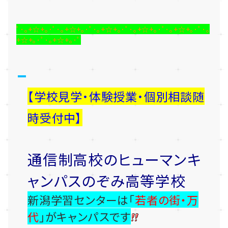
ﾟ･｡+☆+｡･ﾟ･｡+☆+｡･ﾟ･｡+☆+｡･ﾟ･｡+☆+｡･ﾟ･｡+☆+｡･ﾟ･｡
+☆+｡･ﾟ･｡+☆+｡･ﾟ
【学校見学・体験授業・個別相談随
時受付中】
通信制高校のヒューマンキ
ャンパスのぞみ高等学校
新潟学習センターは「
若者の街・万
代
」がキャンパスです