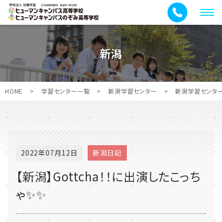
メ
ニ
ュ
新潟
ー
HOME
>
学習センター一覧
>
新潟学習センター
>
新潟学習センタ
2022年07月12日
新潟日記
【新潟】Gottcha！！に出演したこっち
ゃ✨✨