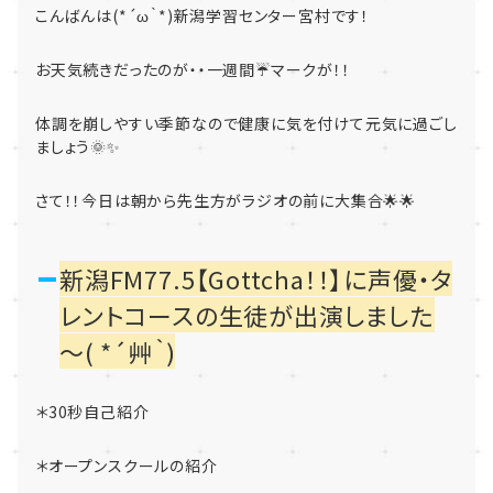
こんばんは(*´ω｀*)新潟学習センター宮村です！
お天気続きだったのが・・一週間☔マークが！！
体調を崩しやすい季節なので健康に気を付けて元気に過ごし
ましょう🌞✨
さて！！今日は朝から先生方がラジオの前に大集合🌟🌟
新潟FM77.5【Gottcha！！】に声優・タ
レントコースの生徒が出演しました
～( *´艸｀)
＊30秒自己紹介
＊オープンスクールの紹介