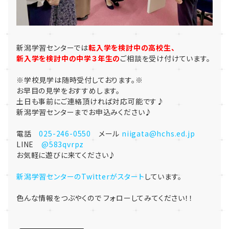
新潟学習センターでは
転入学を検討中の高校生、
新入学を検討中の中学３年生の
ご相談を受け付けています。
※学校見学は随時受付しております。※
お早目の見学をおすすめします。
土日も事前にご連絡頂ければ対応可能です♪
新潟学習センターまでお申込みください♪
電話
025-246-0550
メール
niigata@hchs.ed.jp
LINE
@583qvrpz
お気軽に遊びに来てください♪
新潟学習センターのTwitterがスタート
しています。
色んな情報をつぶやくので フォローしてみてください！！