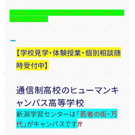
ﾟ･｡+☆+｡･ﾟ･｡+☆+｡･ﾟ･｡+☆+｡･ﾟ･｡+☆+｡･ﾟ･｡+☆+｡･ﾟ･｡
+☆+｡･ﾟ･｡+☆+｡･ﾟ
【学校見学・体験授業・個別相談随
時受付中】
通信制高校のヒューマンキ
ャンパス高等学校
新潟学習センターは「
若者の街・万
代
」がキャンパスです