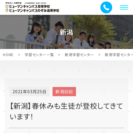
メ
ニ
ュ
新潟
ー
HOME
>
学習センター一覧
>
新潟学習センター
>
新潟学習センタ
2021年03月25日
新潟日記
【新潟】春休みも生徒が登校してきて
います！