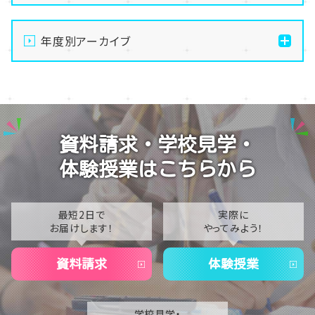
【新潟】SNS部の活動の様子・・・😍
年度別アーカイブ
【新潟】新潟】ぬい専攻、どんどん出来てきた・・！🧸✨
【新潟】手先を動かして無心になる。最高のデジタルデ
2026
トックス、はじめませんか？🧶
2025
【新潟】体育祭実行委員が始動！最高の思い出づくりに
2024
チャレンジ🔥😊
資料請求・学校見学・
2023
【新潟】卒業生インタビュー！通信制での思い出や進路
体験授業はこちらから
の決め方は？🎓✨
2022
2021
最短2日で
実際に
お届けします！
やってみよう！
2020
資料請求
体験授業
学校見学・