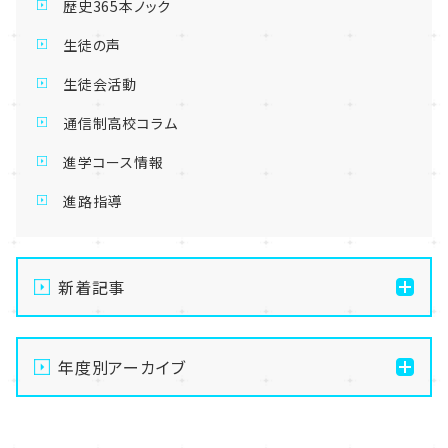
歴史365本ノック
生徒の声
生徒会活動
通信制高校コラム
進学コース情報
進路指導
新着記事
【新潟】SNS部の活動の様子・・・😍
年度別アーカイブ
【新潟】新潟】ぬい専攻、どんどん出来てきた・・！🧸✨
【新潟】手先を動かして無心になる。最高のデジタルデ
2026
トックス、はじめませんか？🧶