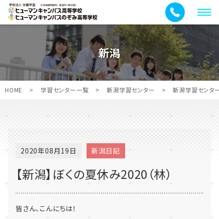
メ
ニ
ュ
新潟
ー
HOME
>
学習センター一覧
>
新潟学習センター
>
新潟学習センタ
2020年08月19日
新潟日記
【新潟】ぼくの夏休み2020（林）
皆さん、こんにちは！