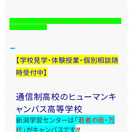
ﾟ･｡+☆+｡･ﾟ･｡+☆+｡･ﾟ･｡+☆+｡･ﾟ･｡+☆+｡･ﾟ･｡+☆+｡･ﾟ･｡
+☆+｡･ﾟ･｡+☆+｡･ﾟ
【学校見学・体験授業・個別相談随
時受付中】
通信制高校のヒューマンキ
ャンパス高等学校
新潟学習センターは「
若者の街・万
代
」がキャンパスです