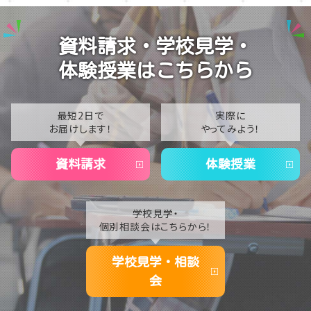
2025
【新潟】体育祭実行委員が始動！最高の思い出づくりに
2024
チャレンジ🔥😊
資料請求・学校見学・
2023
【新潟】卒業生インタビュー！通信制での思い出や進路
体験授業はこちらから
の決め方は？🎓✨
2022
2021
最短2日で
実際に
お届けします！
やってみよう！
2020
資料請求
体験授業
学校見学・
個別相談会はこちらから！
学校見学・相談
会