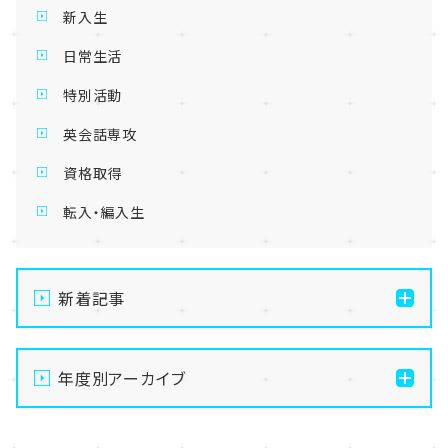
新入生
日常生活
特別活動
英会話専攻
資格取得
転入・編入生
新着記事
【名護市にある通信制高校】🎀💕メイク・美容専攻体験
授業🎀💕【8月22日（土）】
年度別アーカイブ
【名護市にある通信制高校】夏祭り延期のお知らせ
2026
【名護市にある通信制高校】8月22日（土）オープンキャ