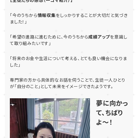
【生徒たちの感想（一コマ紹介）】
「今のうちから
情報収集
をしっかりすることが大切だと気づき
ました！」
「希望の進路に進むために、今のうちから
成績アップ
を意識し
て取り組みたいです」
「将来のお金や生活について考える、とても良い機会になりま
した」
専門家の方から具体的なお話を伺うことで、生徒一人ひとり
が「自分のこと」として未来をイメージできたようです。
夢に向かっ
て、ちばり
よ〜！