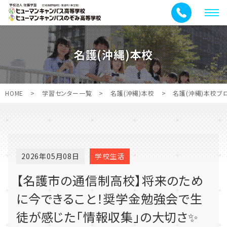
メ
ニ
ュ
名護(沖縄)本校
ー
HOME
>
学習センター一覧
>
名護(沖縄)本校
>
名護(沖縄)本校ブ
2026年05月08日
学校生活
【名護市の通信制高校】将来のため
に今できること！奨学金勉強会で生
徒が感じた「情報収集」の大切さ✨