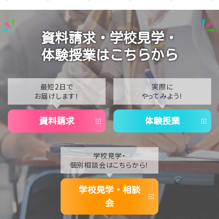
2025
ンパス開催！学校の雰囲気を体感しよう✨
2024
【名護市にある通信制高校】スマホから離れてリフレッ
資料請求・学校見学・
シュ！ものづくり体験
2023
体験授業はこちらから
【名護市にある通信制高校】夏季休業（夏期休校）期間
2022
のお知らせ🎐
2021
最短2日で
実際に
お届けします！
やってみよう！
2020
資料請求
体験授業
学校見学・
個別相談会はこちらから！
学校見学・相談
会