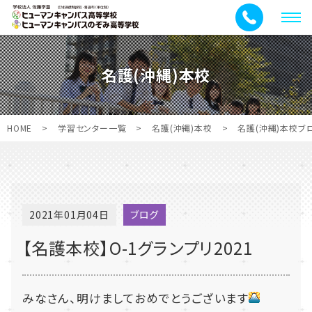
メ
ニ
ュ
名護(沖縄)本校
ー
HOME
>
学習センター一覧
>
名護(沖縄)本校
>
名護(沖縄)本校ブ
2021年01月04日
ブログ
【名護本校】O-1グランプリ2021
みなさん、明けましておめでとうございます