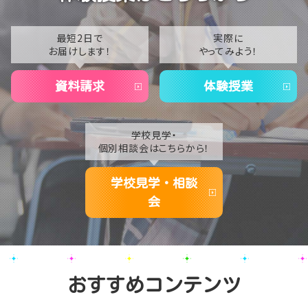
2022
ぼう！ペット専攻体験会のご案内🐶🐱
2021
最短2日で
実際に
お届けします！
やってみよう！
2020
資料請求
体験授業
学校見学・
個別相談会はこちらから！
学校見学・相談
会
おすすめコンテンツ