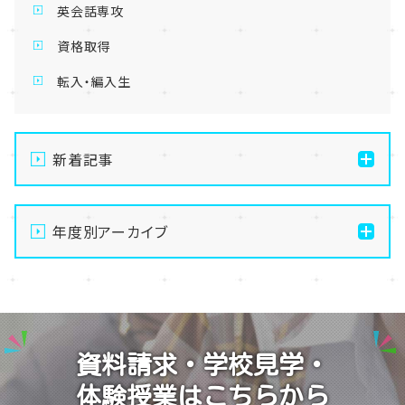
英会話専攻
資格取得
転入・編入生
新着記事
【名護市にある通信制高校】夏祭り延期のお知らせ
年度別アーカイブ
【名護市にある通信制高校】8月22日（土）オープンキャ
ンパス開催！学校の雰囲気を体感しよう✨
2026
【名護市にある通信制高校】スマホから離れてリフレッ
2025
シュ！ものづくり体験
2024
【名護市にある通信制高校】夏季休業（夏期休校）期間
資料請求・学校見学・
のお知らせ🎐
2023
体験授業はこちらから
【名護市にある通信制高校】大好きな動物と一緒に学