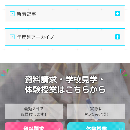
新着記事
【名護市にある通信制高校】🎀💕メイク・美容専攻体験
授業🎀💕【8月22日（土）】
年度別アーカイブ
【名護市にある通信制高校】夏祭り延期のお知らせ
2026
【名護市にある通信制高校】8月22日（土）オープンキャ
2025
ンパス開催！学校の雰囲気を体感しよう✨
2024
【名護市にある通信制高校】スマホから離れてリフレッ
資料請求・学校見学・
シュ！ものづくり体験
2023
体験授業はこちらから
【名護市にある通信制高校】夏季休業（夏期休校）期間
2022
のお知らせ🎐
2021
最短2日で
実際に
お届けします！
やってみよう！
2020
資料請求
体験授業