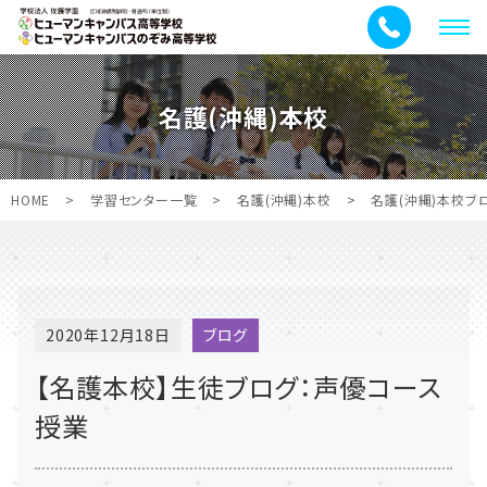
メ
ニ
ュ
名護(沖縄)本校
ー
HOME
>
学習センター一覧
>
名護(沖縄)本校
>
名護(沖縄)本校ブ
2020年12月18日
ブログ
【名護本校】生徒ブログ：声優コース
授業