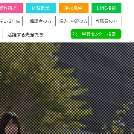
資料請求
体験授業
学校見学
LINE相談
学1・2年生
保護者の方
編入・中退の方
教職員の方
活躍する先輩たち
学習センター検索