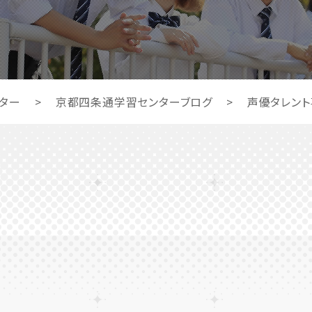
ター
>
京都四条通学習センターブログ
>
声優タレント