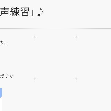
声練習」♪
た。
う♪☺️