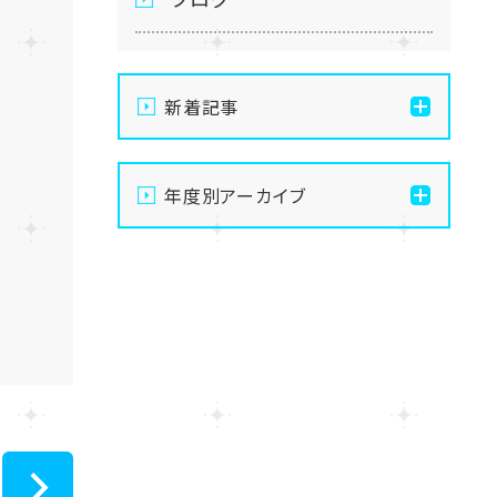
新着記事
通信制高校の学習風景
年度別アーカイブ
メイク美容専攻の授業風景
2026
演技授業後の様子
2025
演技の授業風景
2024
Vtuberという表現を学ぶ
2023