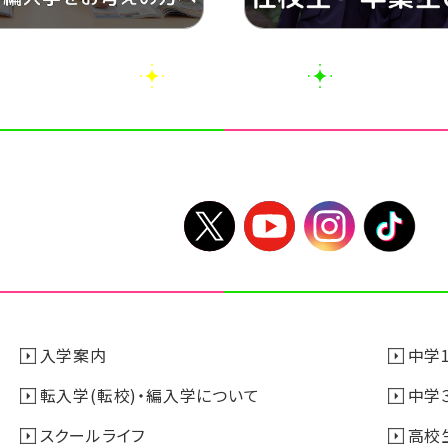
入学案内
中学
転入学(転校)・編入学について
中学
スクールライフ
高校