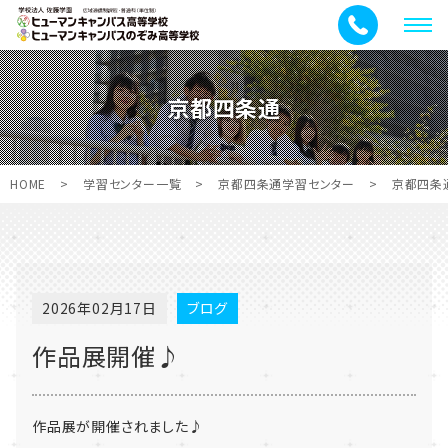
メ
ニ
ュ
京都四条通
ー
HOME
>
学習センター一覧
>
京都四条通学習センター
>
京都四条
2026年02月17日
ブログ
作品展開催♪
作品展が開催されました♪