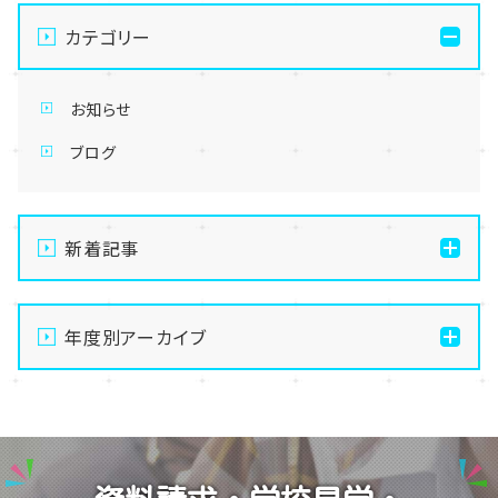
カテゴリー
お知らせ
ブログ
新着記事
通信制高校の学習風景
年度別アーカイブ
メイク美容専攻の授業風景
演技授業後の様子
2026
演技の授業風景
2025
Vtuberという表現を学ぶ
2024