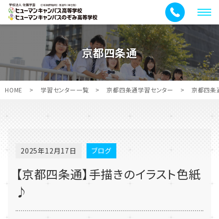
メ
ニ
ュ
京都四条通
ー
HOME
>
学習センター一覧
>
京都四条通学習センター
>
京都四条
2025年12月17日
ブログ
【京都四条通】手描きのイラスト色紙
♪