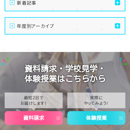
新着記事
通信制高校の学習風景
年度別アーカイブ
メイク美容専攻の授業風景
演技授業後の様子
2026
演技の授業風景
2025
Vtuberという表現を学ぶ
2024
資料請求・学校見学・
2023
体験授業はこちらから
2022
2021
最短2日で
実際に
お届けします！
やってみよう！
2020
資料請求
体験授業