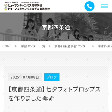
メ
ニ
ュ
京都四条通
ー
HOME
>
学習センター一覧
>
京都四条通学習センター
>
京都四条
2025年07月08日
ブログ
【京都四条通】七夕フォトプロップス
を作りました🎋🌠