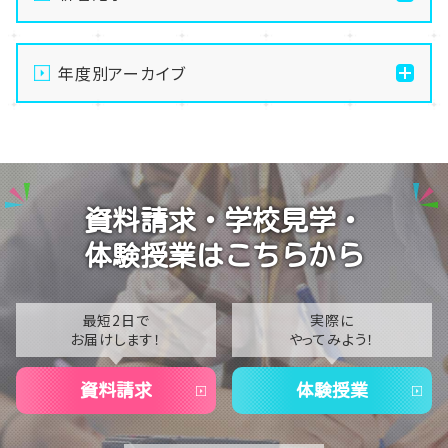
通信制高校の学習風景
年度別アーカイブ
メイク美容専攻の授業風景
演技授業後の様子
2026
演技の授業風景
2025
Vtuberという表現を学ぶ
2024
資料請求・学校見学・
2023
体験授業はこちらから
2022
2021
最短2日で
実際に
お届けします！
やってみよう！
2020
資料請求
体験授業