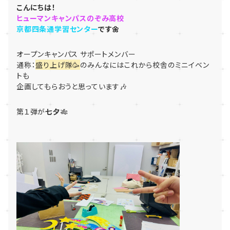
こんにちは！
ヒューマンキャンパスのぞみ高校
京都四条通学習センター
です🌼
オープンキャンパス サポートメンバー
通称：
盛り上げ隊🥳
のみんなにはこれから校舎のミニイベン
トも
企画してもらおうと思っています🎶
第１弾が
七夕
🎋