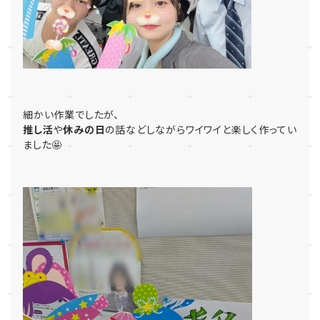
細かい作業でしたが、
推し活
や
休みの日
の話などしながらワイワイと楽しく作ってい
ました🤩