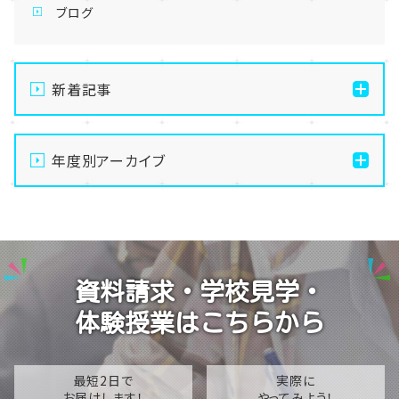
ブログ
新着記事
🌻夏季休暇のお知らせ🌻
年度別アーカイブ
8月体験授業のお知らせ
マンガ原稿作成中
2026
授業前の一コマ
2025
通信制高校の学習風景
2024
資料請求・学校見学・
2023
体験授業はこちらから
2022
2021
最短2日で
実際に
お届けします！
やってみよう！