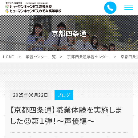
メ
ニ
ュ
京都四条通
ー
HOME
>
学習センター一覧
>
京都四条通学習センター
>
京都四条
2025年06月22日
ブログ
【京都四条通】職業体験を実施しま
した😉第１弾！～声優編～