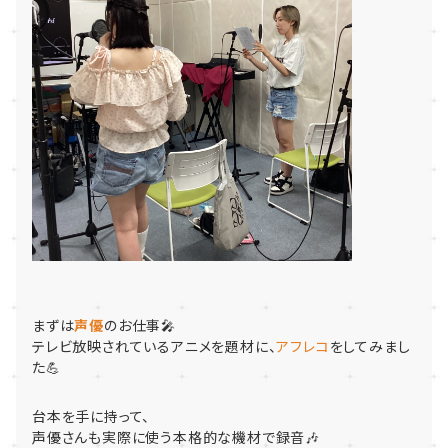
まずは
声優
のお仕事🎤
テレビ放映されているアニメを題材に、
アフレコ
をしてみまし
た💪
台本を手に持って、
声優さんも実際に使う本格的な機材で録音🎶