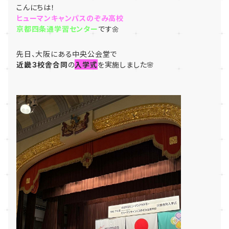
こんにちは！
ヒューマンキャンパスのぞみ高校
京都四条通学習センター
です🌼
先日、大阪にある中央公会堂で
近畿３校舎合同
の
入学式
を実施しました🌸