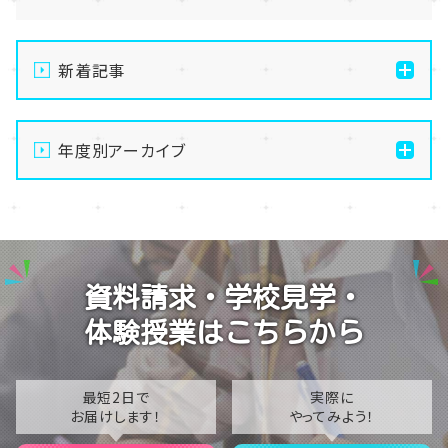
新着記事
通信制高校の学習風景
年度別アーカイブ
メイク美容専攻の授業風景
演技授業後の様子
2026
演技の授業風景
2025
Vtuberという表現を学ぶ
2024
資料請求・学校見学・
2023
体験授業はこちらから
2022
2021
最短2日で
実際に
お届けします！
やってみよう！
2020