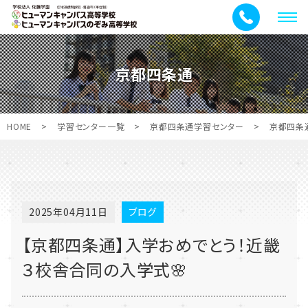
メ
ニ
ュ
京都四条通
ー
HOME
>
学習センター一覧
>
京都四条通学習センター
>
京都四条
2025年04月11日
ブログ
【京都四条通】入学おめでとう！近畿
３校舎合同の入学式🌸