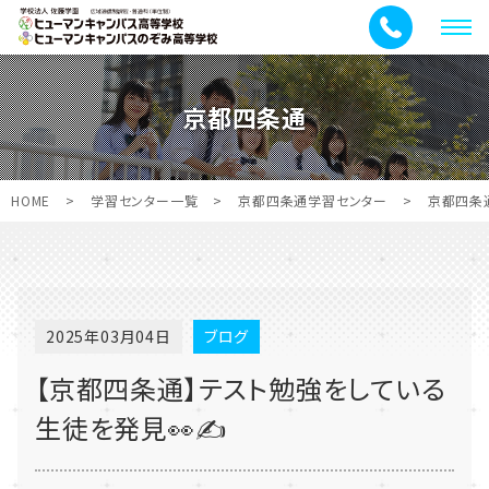
メ
ニ
ュ
京都四条通
ー
HOME
>
学習センター一覧
>
京都四条通学習センター
>
京都四条
2025年03月04日
ブログ
【京都四条通】テスト勉強をしている
生徒を発見👀✍