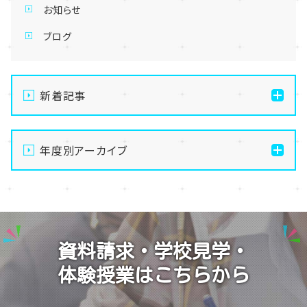
お知らせ
ブログ
新着記事
通信制高校の学習風景
年度別アーカイブ
メイク美容専攻の授業風景
演技授業後の様子
2026
演技の授業風景
2025
Vtuberという表現を学ぶ
2024
資料請求・学校見学・
2023
体験授業はこちらから
2022