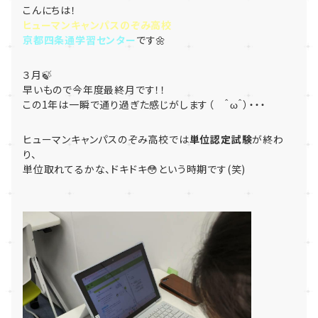
こんにちは！
ヒューマンキャンパスのぞみ高校
京都四条通学習センター
です🌼
３月🍃
早いもので今年度最終月です！！
この1年は一瞬で通り過ぎた感じがします（ ＾ω＾）・・・
ヒューマンキャンパスのぞみ高校では
単位認定試験
が終わ
り、
単位取れてるかな、ドキドキ😳という時期です(笑)