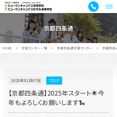
メ
ニ
ュ
京都四条通
ー
HOME
>
学習センター一覧
>
京都四条通学習センター
>
京都四条
2025年01月07日
ブログ
【京都四条通】2025年スタート🌟今
年もよろしくお願いします🐍