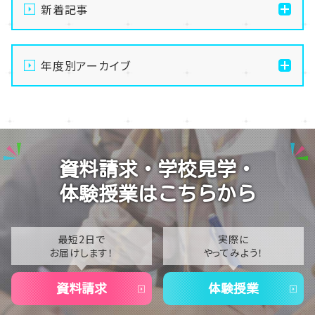
新着記事
通信制高校の学習風景
年度別アーカイブ
メイク美容専攻の授業風景
演技授業後の様子
2026
演技の授業風景
2025
Vtuberという表現を学ぶ
2024
資料請求・学校見学・
2023
体験授業はこちらから
2022
2021
最短2日で
実際に
お届けします！
やってみよう！
2020
資料請求
体験授業