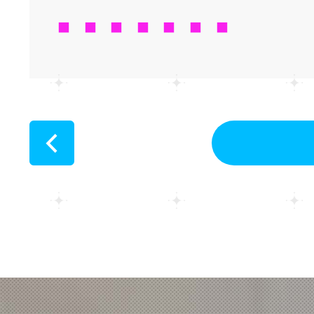
■ ■ ■ ■ ■ ■ ■
<