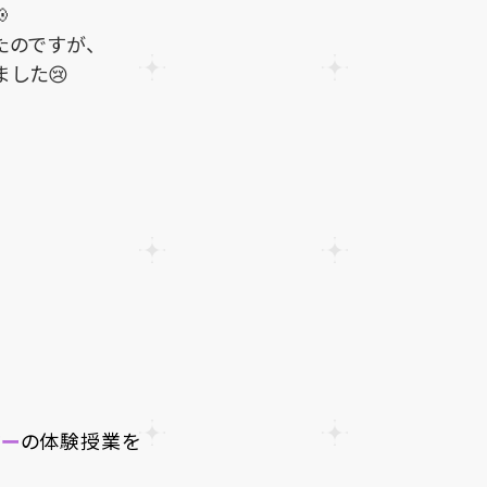

たのですが、
した😢
ター
の体験授業を