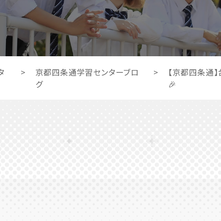
タ
>
京都四条通学習センターブロ
>
【京都四条通】台
グ
🎉