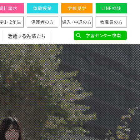
資料請求
体験授業
学校見学
LINE相談
学1・2年生
保護者の方
編入・中退の方
教職員の方
活躍する先輩たち
学習センター検索