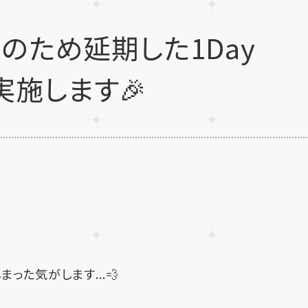
のため延期した1Day
再実施します🎉
た気がします...💨