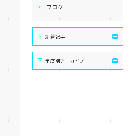
ブログ
新着記事
通信制高校の学習風景
年度別アーカイブ
メイク美容専攻の授業風景
2026
演技授業後の様子
2025
演技の授業風景
2024
Vtuberという表現を学ぶ
2023