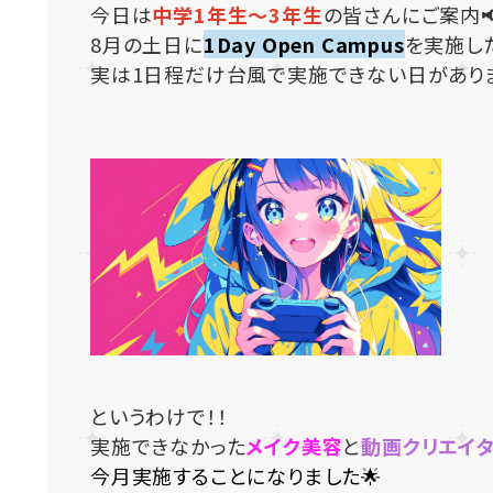
今日は
中学1年生～3年生
の皆さんにご案内
8月の土日に
1Day Open Campus
を実施し
実は1日程だけ台風で実施できない日がありま
というわけで！！
実施できなかった
メイク美容
と
動画クリエイ
今月実施することになりました🌟