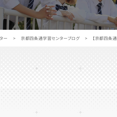
ター
>
京都四条通学習センターブログ
>
【京都四条通】1