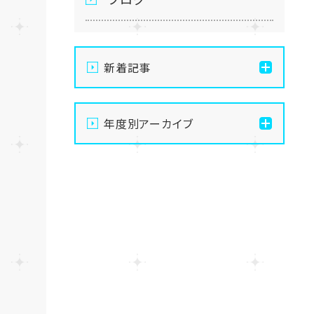
新着記事
通信制高校の学習風景
年度別アーカイブ
メイク美容専攻の授業風景
2026
演技授業後の様子
2025
演技の授業風景
2024
Vtuberという表現を学ぶ
2023