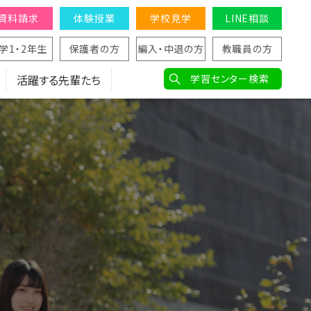
資料請求
体験授業
学校見学
LINE相談
学1・2年生
保護者の方
編入・中退の方
教職員の方
活躍する先輩たち
学習センター検索