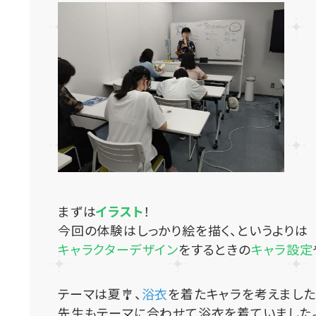
まずは
イラスト
！
今回の体験はしっかり絵を描く、というよりは
キャラクターデザイン
をするときの
キャラ設定
テーマは夏🎐、
浴衣
を着たキャラを考えました
先生もテーマに合わせて浴衣を着ていましたよ