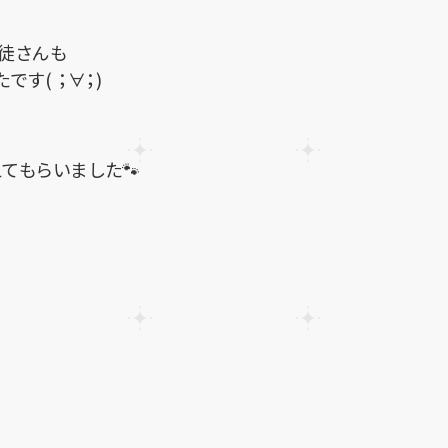
徒さんも
す( ；∀；)
てもらいました🐾