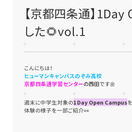
【京都四条通】1Day 
した🌻vol.1
こんにちは！
ヒューマンキャンパスのぞみ高校
京都四条通学習センター
の西田
です🌼
週末に中学生対象の
1Day Open Campus
体験の様子を一部ご紹介👀