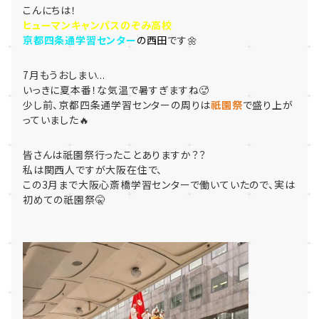
こんにちは！
ヒューマンキャンパスのぞみ高校
京都四条通学習センター
の西田
です🌼
7月もうおしまい...
いっきに夏本番！な気温で暑すぎますね🥵
少し前、京都四条通学習センターの周りは
祇園祭
で盛り上が
っていました🔥
皆さんは祇園祭行ったことありますか？？
私は関西人ですが大阪在住で、
この3月まで大阪心斎橋学習センターで働いていたので、実は
初めての祇園祭🤫