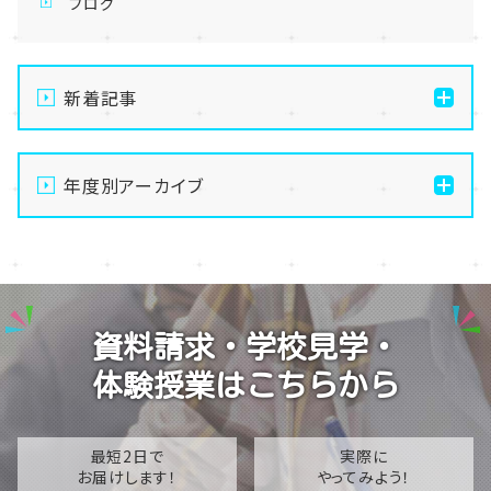
ブログ
新着記事
通信制高校の学習風景
年度別アーカイブ
メイク美容専攻の授業風景
演技授業後の様子
2026
演技の授業風景
2025
Vtuberという表現を学ぶ
2024
資料請求・学校見学・
2023
体験授業はこちらから
2022
2021
最短2日で
実際に
お届けします！
やってみよう！