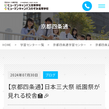
メ
ニ
ュ
京都四条通
ー
HOME
>
学習センター一覧
>
京都四条通学習センター
>
京都四条
2024年07月30日
ブログ
【京都四条通】日本三大祭 祇園祭が
見れる校舎🏫🎉