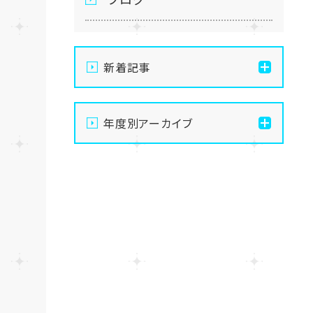
新着記事
通信制高校の学習風景
年度別アーカイブ
メイク美容専攻の授業風景
2026
演技授業後の様子
2025
演技の授業風景
2024
Vtuberという表現を学ぶ
2023