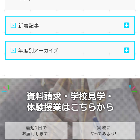
新着記事
🌻夏季休暇のお知らせ🌻
年度別アーカイブ
8月体験授業のお知らせ
マンガ原稿作成中
2026
授業前の一コマ
2025
通信制高校の学習風景
2024
資料請求・学校見学・
2023
体験授業はこちらから
2022
2021
最短2日で
実際に
お届けします！
やってみよう！
2020