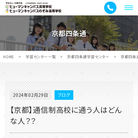
メ
ニ
ュ
京都四条通
ー
HOME
>
学習センター一覧
>
京都四条通学習センター
>
京都四条
2024年02月29日
ブログ
【京都】通信制高校に通う人はどん
な人？？