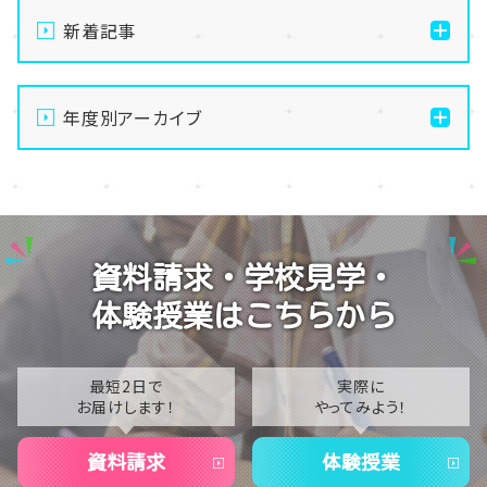
新着記事
通信制高校の学習風景
年度別アーカイブ
メイク美容専攻の授業風景
演技授業後の様子
2026
演技の授業風景
2025
Vtuberという表現を学ぶ
2024
資料請求・学校見学・
2023
体験授業はこちらから
2022
2021
最短2日で
実際に
お届けします！
やってみよう！
2020
資料請求
体験授業