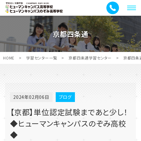
メ
ニ
ュ
京都四条通
ー
HOME
>
学習センター一覧
>
京都四条通学習センター
>
京都四条
2024年02月06日
ブログ
【京都】単位認定試験まであと少し！
◆ヒューマンキャンパスのぞみ高校
◆