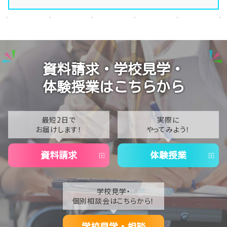
演技授業後の様子
2026
演技の授業風景
2025
Vtuberという表現を学ぶ
2024
資料請求・学校見学・
2023
体験授業はこちらから
2022
2021
最短2日で
実際に
お届けします！
やってみよう！
2020
資料請求
体験授業
学校見学・
個別相談会はこちらから！
学校見学・相談