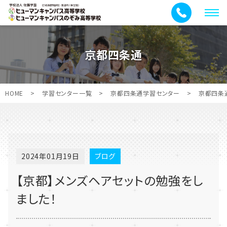
メ
ニ
ュ
京都四条通
ー
HOME
>
学習センター一覧
>
京都四条通学習センター
>
京都四条
2024年01月19日
ブログ
【京都】メンズヘアセットの勉強をし
ました！