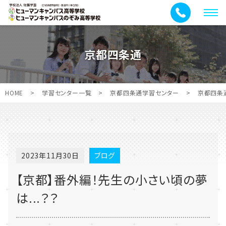
メ
ニ
ュ
京都四条通
ー
HOME
>
学習センター一覧
>
京都四条通学習センター
>
京都四条
2023年11月30日
ブログ
【京都】番外編！先生の小さい頃の夢
は...？？