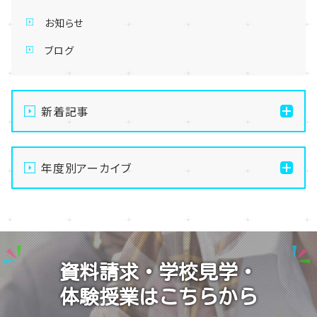
お知らせ
ブログ
新着記事
通信制高校の学習風景
年度別アーカイブ
メイク美容専攻の授業風景
演技授業後の様子
2026
演技の授業風景
2025
Vtuberという表現を学ぶ
2024
資料請求・学校見学・
2023
体験授業はこちらから
2022