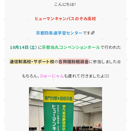
こんにちは！
ヒューマンキャンパスのぞみ高校
京都四条通学習センター
です🌈
10月14日（土）
に
京都烏丸コンベンションホール
で行われた
通信制高校・サポート校
の
合同個別相談会
に参加しました🌼
もちろん、
ひゅーにゃん
も連れて行きましたよ🐱‍👤