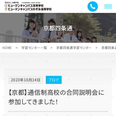
メ
ニ
ュ
京都四条通
ー
HOME
>
学習センター一覧
>
京都四条通学習センター
>
京都四条
2023年10月14日
ブログ
【京都】通信制高校の合同説明会に
参加してきました！