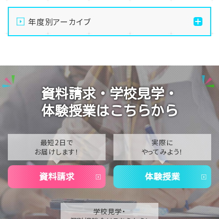
通信制高校の学習風景
年度別アーカイブ
メイク美容専攻の授業風景
演技授業後の様子
2026
演技の授業風景
2025
Vtuberという表現を学ぶ
2024
資料請求・学校見学・
2023
体験授業はこちらから
2022
2021
最短2日で
実際に
お届けします！
やってみよう！
2020
資料請求
体験授業
学校見学・