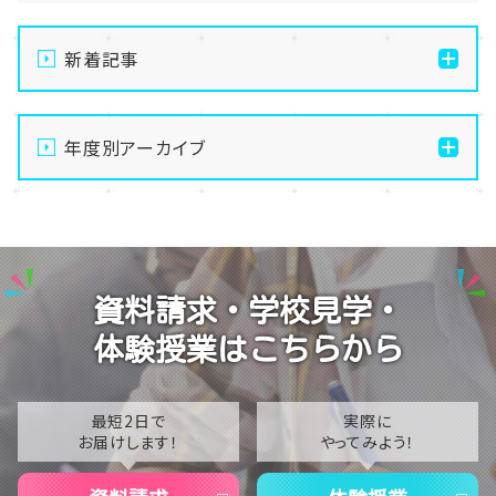
新着記事
通信制高校の学習風景
年度別アーカイブ
メイク美容専攻の授業風景
演技授業後の様子
2026
演技の授業風景
2025
Vtuberという表現を学ぶ
2024
資料請求・学校見学・
2023
体験授業はこちらから
2022
2021
最短2日で
実際に
お届けします！
やってみよう！
2020