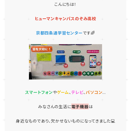
こんにちは！
ヒューマンキャンパスのぞみ高校
京都四条通学習センター
です🌈
スマートフォン
や
ゲーム
、
テレビ
、
パソコン
...
みなさんの生活に
電子機器
は
身近なものであり、欠かせないものになってきました💻