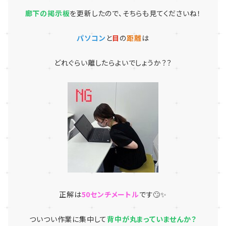
廊下の掲示板
を更新したので、そちらも見てくださいね！
パソコン
と
目
の
距離
は
どれぐらい離したらよいでしょうか？？
正解は
50センチメートル
です🙄✨
ついつい作業に集中して
背中が丸まっていませんか？