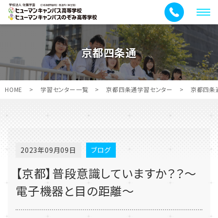
メ
ニ
ュ
京都四条通
ー
HOME
>
学習センター一覧
>
京都四条通学習センター
>
京都四条
2023年09月09日
ブログ
【京都】普段意識していますか？？～
電子機器と目の距離～