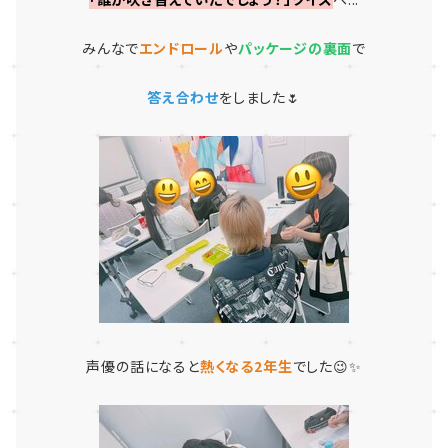
みんなで
エンドロール
や
パッケージの裏面
で
答え合わせ
をしました🌷
声優の話になると
熱くなる2年生
でした😉✨