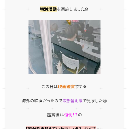
特別活動
を実施しました🌼
この日は
映画
鑑賞
です🍀
海外の映画だったので
吹き替え版
で見ました😆
鑑賞後は
恒例！？
の
「誰が吹き替えていたでしょう？」
クイズ
へ...