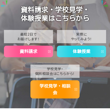
Vtuberという表現を学ぶ
2024
資料請求・学校見学・
2023
体験授業はこちらから
2022
2021
最短2日で
実際に
お届けします！
やってみよう！
2020
資料請求
体験授業
学校見学・
個別相談会はこちらから！
学校見学・相談
会