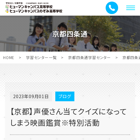
メ
ニ
ュ
京都四条通
ー
HOME
>
学習センター一覧
>
京都四条通学習センター
>
京都四条
2023年09月01日
ブログ
【京都】声優さん当てクイズになって
しまう映画鑑賞※特別活動