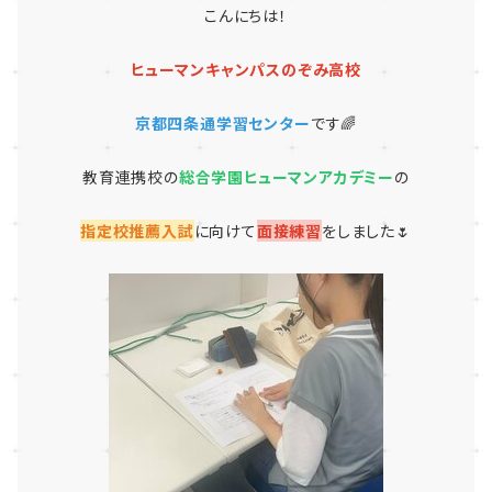
こんにちは！
ヒューマンキャンパスのぞみ高校
京都四条通学習センター
です🌈
教育連携校の
総合学園ヒューマンアカデミー
の
指定校推薦入試
に向けて
面接練習
をしました🌷