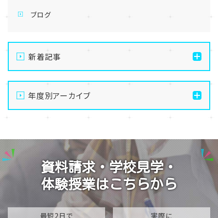
ブログ
新着記事
通信制高校の学習風景
年度別アーカイブ
メイク美容専攻の授業風景
演技授業後の様子
2026
演技の授業風景
2025
Vtuberという表現を学ぶ
2024
資料請求・学校見学・
2023
体験授業はこちらから
2022
2021
最短2日で
実際に