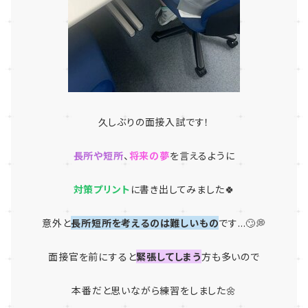
久しぶりの面接入試です！
長所や短所
、
将来の夢
を言えるように
対策プリント
に書き出してみました🍀
意外と
長所短所を考えるのは難しいもの
です...🙄💭
面接官を前にすると
緊張してしまう
方も多いので
本番だと思いながら練習をしました🌼