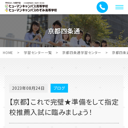
メ
ニ
ュ
京都四条通
ー
HOME
>
学習センター一覧
>
京都四条通学習センター
>
京都四条
2023年08月24日
ブログ
【京都】これで完璧★準備をして指定
校推薦入試に臨みましょう！