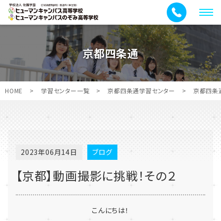
メ
ニ
ュ
京都四条通
ー
HOME
>
学習センター一覧
>
京都四条通学習センター
>
京都四条
2023年06月14日
ブログ
【京都】動画撮影に挑戦！その２
こんにちは！