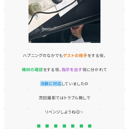
ハプニングのなかでも
ゲストの相手
をする役、
機材の確認
をする役、
指示を出す
役に分かれて
冷静に対応
していました🌻
次回撮影ではトラブル無しで
リベンジしようね😉✨
■ ■ ■ ■ ■ ■ ■