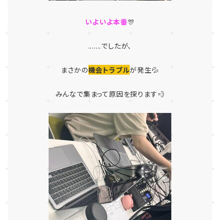
いよいよ本番
🎊
.......でしたが、
まさかの
機会トラブル
が発生💦
みんなで集まって原因を探ります💨