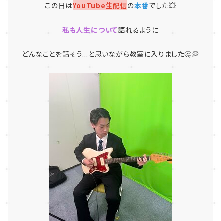
この日は
YouTube生配信
の
本番
でした💥
私も人生について
語れるように
どんなことを話そう...と思いながら教室に入りました🤔💭