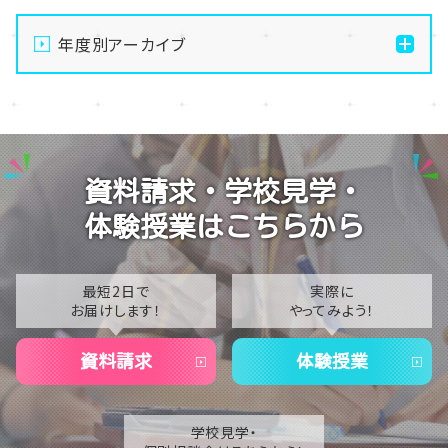
通信制高校の学習風景
年度別アーカイブ
メイク美容専攻の授業風景
演技授業後の様子
2026
演技の授業風景
2025
Vtuberという表現を学ぶ
2024
資料請求・学校見学・
2023
体験授業はこちらから
2022
2021
最短2日で
実際に
お届けします！
やってみよう！
2020
資料請求
体験授業
学校見学・