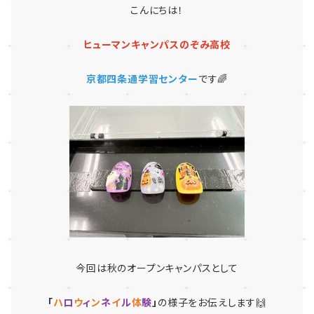
こんにちは！
ヒューマンキャンパスのぞみ高校
京都四条通学習センター
です🌈
今回は秋のオープンキャンパスとして
「
ハ
ロ
ウ
ィ
ン
ネ
イ
ル
体
験
」
の様子をお伝えします🙌