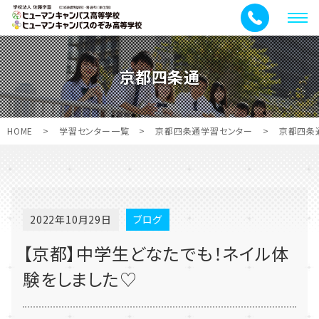
メ
ニ
ュ
京都四条通
ー
HOME
>
学習センター一覧
>
京都四条通学習センター
>
京都四条
2022年10月29日
ブログ
【京都】中学生どなたでも！ネイル体
験をしました♡