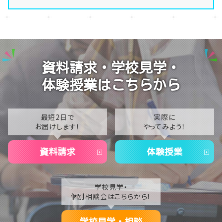
演技授業後の様子
2026
演技の授業風景
2025
Vtuberという表現を学ぶ
2024
資料請求・学校見学・
2023
体験授業はこちらから
2022
2021
最短2日で
実際に
お届けします！
やってみよう！
2020
資料請求
体験授業
学校見学・
個別相談会はこちらから！
学校見学・相談