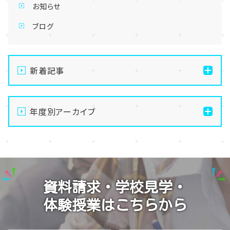
お知らせ
ブログ
新着記事
通信制高校の学習風景
年度別アーカイブ
メイク美容専攻の授業風景
演技授業後の様子
2026
演技の授業風景
2025
Vtuberという表現を学ぶ
2024
資料請求・学校見学・
2023
体験授業はこちらから
2022