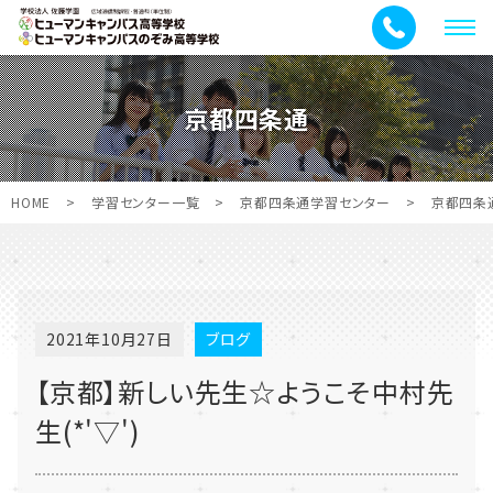
メ
ニ
ュ
京都四条通
ー
HOME
>
学習センター一覧
>
京都四条通学習センター
>
京都四条
2021年10月27日
ブログ
【京都】新しい先生☆ようこそ中村先
生(*'▽')