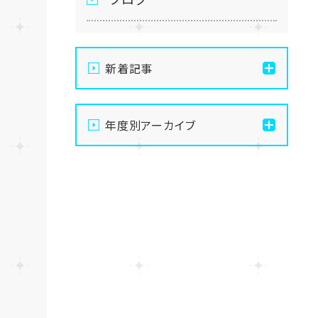
新着記事
通信制高校の学習風景
年度別アーカイブ
メイク美容専攻の授業風景
2026
演技授業後の様子
2025
演技の授業風景
2024
Vtuberという表現を学ぶ
2023