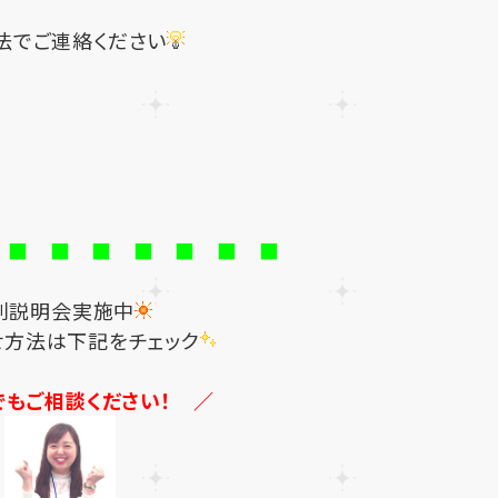
法でご連絡ください
 ■ ■ ■ ■ ■ ■ ■
別説明会実施中
せ方法は下記をチェック
でもご相談ください！ ／