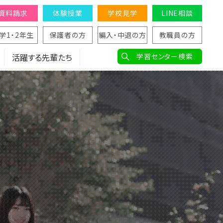
資料請求
体験授業
学校見学
LINE相談
学1・2年生
保護者の方
編入・中退の方
教職員の方
活躍する先輩たち
学習センター検索