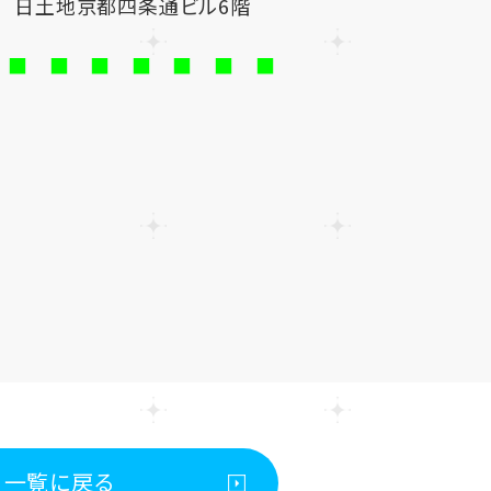
1 日土地京都四条通ビル6階
 ■ ■ ■ ■ ■ ■ ■
一覧に戻る