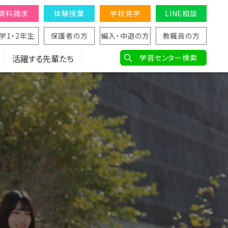
資料請求
体験授業
学校見学
LINE相談
学1・2年生
保護者の方
編入・中退の方
教職員の方
活躍する先輩たち
学習センター検索