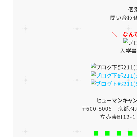
個
問い合わ
＼ なん
入学事
ヒューマンキャ
〒600-8005 京
立売東町12-
■ ■ ■ ■