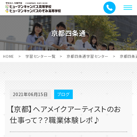
メ
ニ
ュ
京都四条通
ー
HOME
>
学習センター一覧
>
京都四条通学習センター
>
京都四条
2021年06月15日
ブログ
【京都】ヘアメイクアーティストのお
仕事って？？職業体験レポ♪