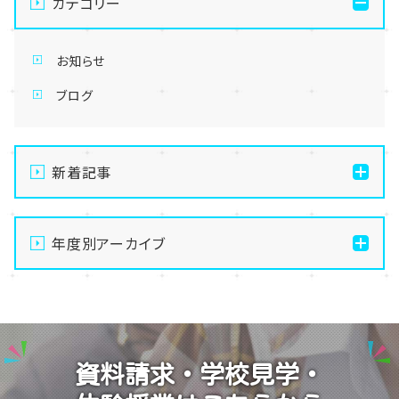
カテゴリー
お知らせ
ブログ
新着記事
通信制高校の学習風景
年度別アーカイブ
メイク美容専攻の授業風景
演技授業後の様子
2026
演技の授業風景
2025
Vtuberという表現を学ぶ
2024
資料請求・学校見学・
2023