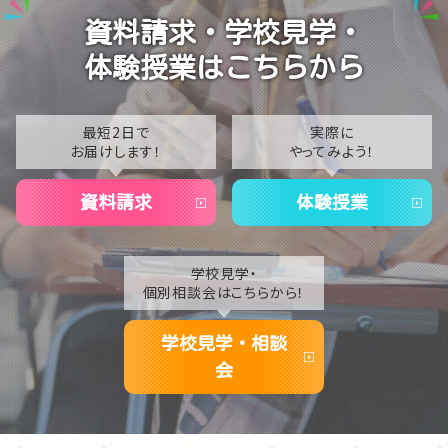
Vtuberという表現を学ぶ
2024
資料請求・学校見学・
2023
体験授業はこちらから
2022
2021
最短2日で
実際に
お届けします！
やってみよう！
2020
資料請求
体験授業
学校見学・
個別相談会はこちらから！
学校見学・相談
会