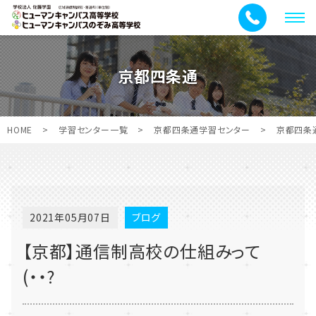
メ
ニ
ュ
京都四条通
ー
HOME
>
学習センター一覧
>
京都四条通学習センター
>
京都四条
2021年05月07日
ブログ
【京都】通信制高校の仕組みって
(・・?