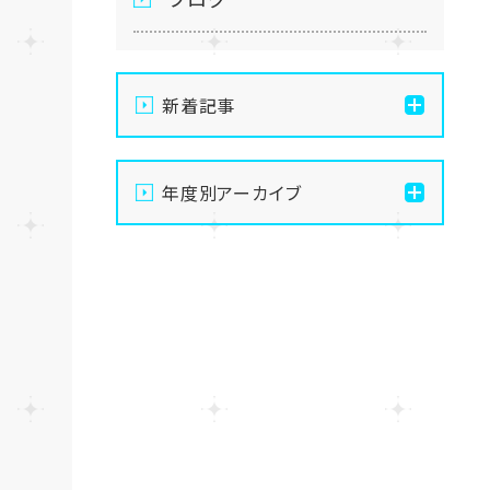
新着記事
通信制高校の学習風景
年度別アーカイブ
メイク美容専攻の授業風景
2026
演技授業後の様子
2025
演技の授業風景
2024
Vtuberという表現を学ぶ
2023