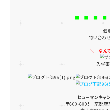
■ ■ ■ ■
個
問い合わ
＼ なん
入学事
ヒューマンキャ
〒600-8005 京