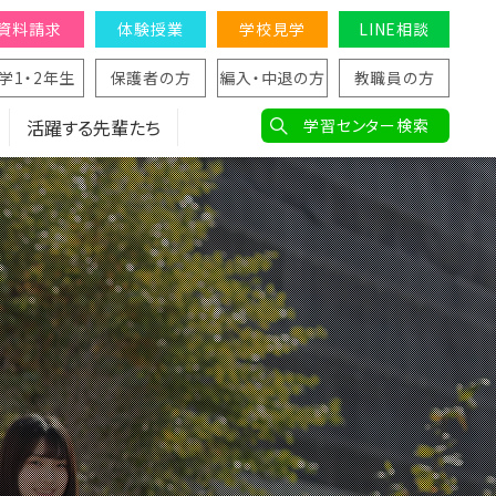
資料請求
体験授業
学校見学
LINE相談
学1・2年生
保護者の方
編入・中退の方
教職員の方
活躍する先輩たち
学習センター検索