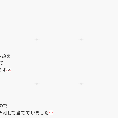
お題を
て
です
ので
予測して当てていました