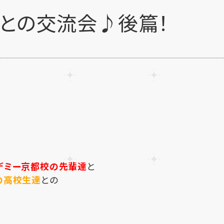
輩との交流会♪後篇！
デミー京都校の先輩達
と
の高校生達
との