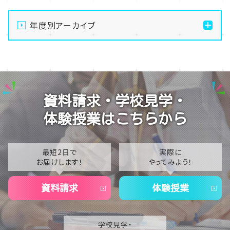
通信制高校の学習風景
年度別アーカイブ
メイク美容専攻の授業風景
演技授業後の様子
2026
演技の授業風景
2025
Vtuberという表現を学ぶ
2024
資料請求・学校見学・
2023
体験授業はこちらから
2022
2021
最短2日で
実際に
お届けします！
やってみよう！
2020
資料請求
体験授業
学校見学・