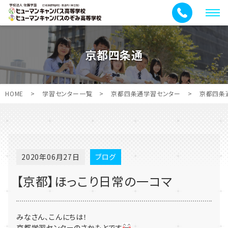
メ
ニ
ュ
京都四条通
ー
HOME
>
学習センター一覧
>
京都四条通学習センター
>
京都四条
2020年06月27日
ブログ
【京都】ほっこり日常の一コマ
みなさん、こんにちは！
京都学習センターのさかもとです