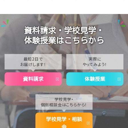
演技授業後の様子
2026
演技の授業風景
2025
Vtuberという表現を学ぶ
2024
資料請求・学校見学・
2023
体験授業はこちらから
2022
2021
最短2日で
実際に
お届けします！
やってみよう！
2020
資料請求
体験授業
学校見学・
個別相談会はこちらから！
学校見学・相談
会