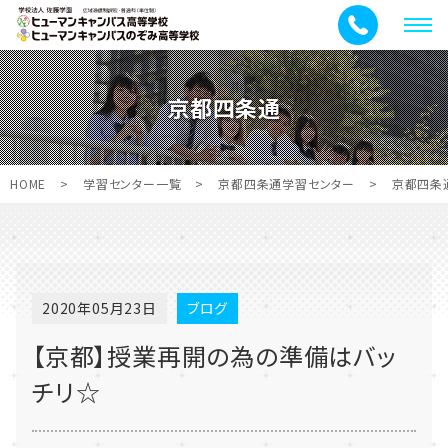
メ
ニ
ュ
京都四条通
ー
HOME
>
学習センター一覧
>
京都四条通学習センター
>
京都四条
2020年05月23日
ブログ
【京都】授業再開の為の準備はバッ
チリ☆