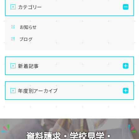
カテゴリー
お知らせ
ブログ
新着記事
通信制高校の学習風景
年度別アーカイブ
メイク美容専攻の授業風景
演技授業後の様子
2026
演技の授業風景
2025
Vtuberという表現を学ぶ
2024
資料請求・学校見学・