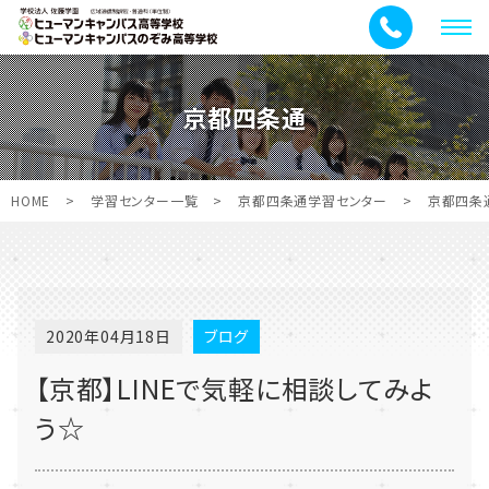
メ
ニ
ュ
京都四条通
ー
HOME
>
学習センター一覧
>
京都四条通学習センター
>
京都四条
2020年04月18日
ブログ
【京都】LINEで気軽に相談してみよ
う☆