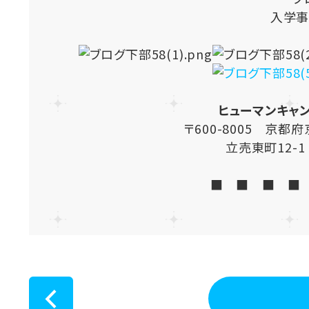
入学事
ヒューマンキャ
〒600-8005 京
立売東町12-
■ ■ ■ ■