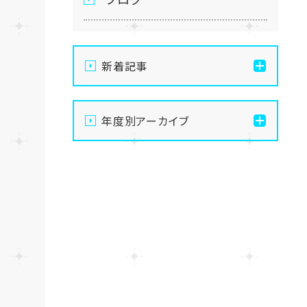
新着記事
通信制高校の学習風景
年度別アーカイブ
メイク美容専攻の授業風景
2026
演技授業後の様子
2025
演技の授業風景
2024
Vtuberという表現を学ぶ
2023