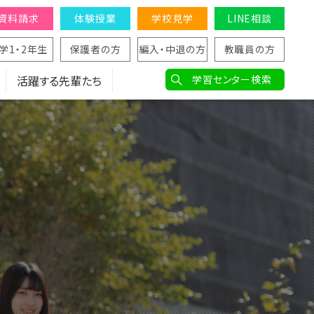
資料請求
体験授業
学校見学
LINE相談
学1・2年生
保護者の方
編入・中退の方
教職員の方
活躍する先輩たち
学習センター検索