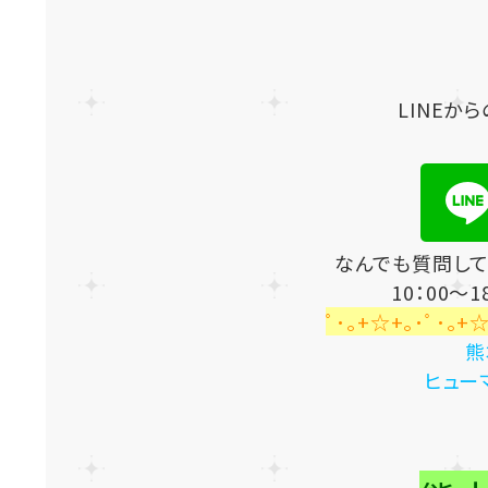
LINEか
なんでも質問し
10：00～
ﾟ･｡+☆+｡･ﾟ･｡+☆
熊
ヒューマ