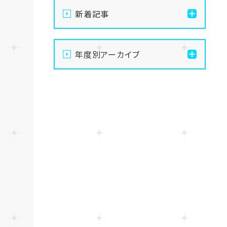
新着記事
【熊本】8月9日（日）-16日
年度別アーカイブ
（日）夏季休業のお知らせ
2026
【熊本】8月29日（土）オープ
ンキャンパス／入試説明会
2025
を行います！
2024
【熊本】8月8日（土）オープ
ンキャンパス／入試説明会
を行います！
2023
【熊本】3年生のエリアスク
2022
ーリングを行いました！