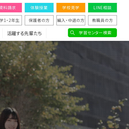
資料請求
体験授業
学校見学
LINE相談
学1・2年生
保護者の方
編入・中退の方
教職員の方
活躍する先輩たち
学習センター検索