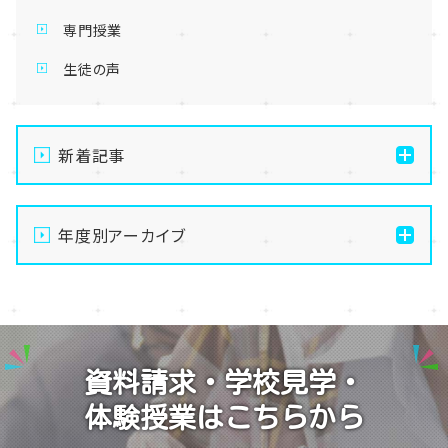
専門授業
生徒の声
新着記事
【熊本】8月9日（日）-16日（日）夏季休業のお知らせ
年度別アーカイブ
【熊本】8月29日（土）オープンキャンパス／入試説明会
を行います！
2026
【熊本】8月8日（土）オープンキャンパス／入試説明会
2025
を行います！
2024
【熊本】3年生のエリアスクーリングを行いました！
資料請求・学校見学・
2023
【熊本】入試説明会を行います！
体験授業はこちらから
2022