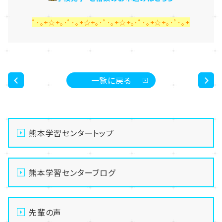
ﾟ･｡+☆+｡･ﾟ･｡+☆+｡･ﾟ･｡+☆+｡･ﾟ･｡+☆+｡･ﾟ･｡+
一覧に戻る
<
>
熊本学習センタートップ
熊本学習センターブログ
先輩の声