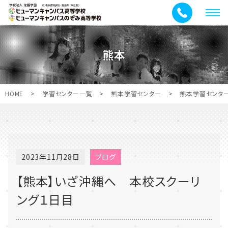
メ
ニ
ュ
熊本
ー
HOME
>
学習センター一覧
>
熊本学習センター
>
熊本学習センタ
2023年11月28日
ブログ
【熊本】いざ沖縄へ 本校スクーリ
ング１日目